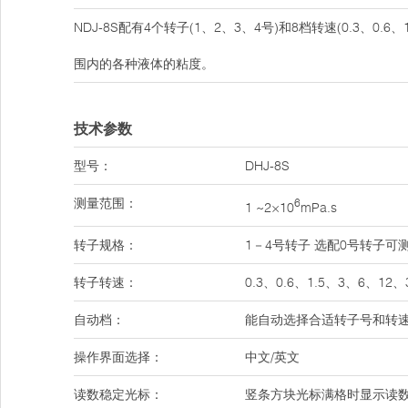
NDJ-8S配有4个转子(1、2、3、4号)和8档转速(0.3、0
围内的各种液体的粘度。
技术参数
型号：
DHJ-8S
测量范围：
6
1 ~2×10
mPa.s
转子规格：
1－4号转子 选配0号转子可测低
转子转速：
0.3、0.6、1.5、3、6、12、
自动档：
能自动选择合适转子号和转
操作界面选择：
中文/英文
读数稳定光标：
竖条方块光标满格时显示读