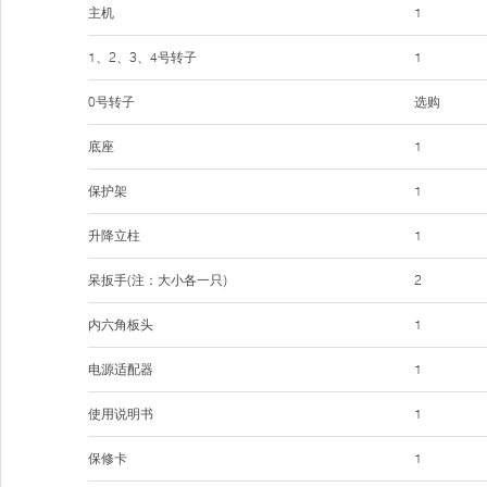
主机
1
1、2、3、4号转子
1
0号转子
选购
底座
1
保护架
1
升降立柱
1
呆扳手(注：大小各一只)
2
内六角板头
1
电源适配器
1
使用说明书
1
保修卡
1