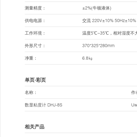
测量精度：
±2%(牛顿液体)
供电电源：
交流 220V±10% 50Hz±10%
工作环境：
温度5℃~35℃，相对湿度不
外形尺寸：
370*325*280mm
净重：
6.8㎏
单页-彩页
名称：
作
数显粘度计
DHJ-8S
Uw
相关产品