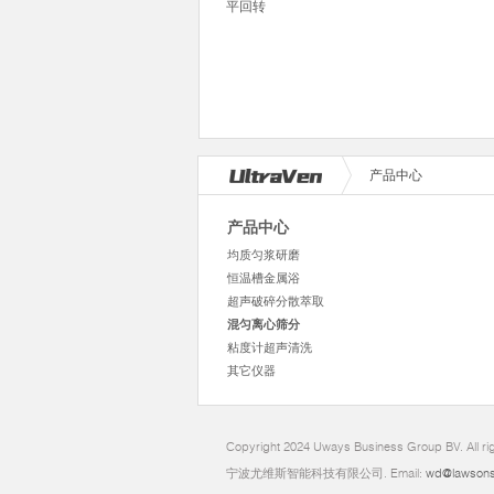
平回转
产品中心
产品中心
均质匀浆研磨
恒温槽金属浴
超声破碎分散萃取
混匀离心筛分
粘度计超声清洗
其它仪器
Copyright 2024 Uways Business Group BV. All ri
宁波尤维斯智能科技有限公司. Email:
wd@lawsons