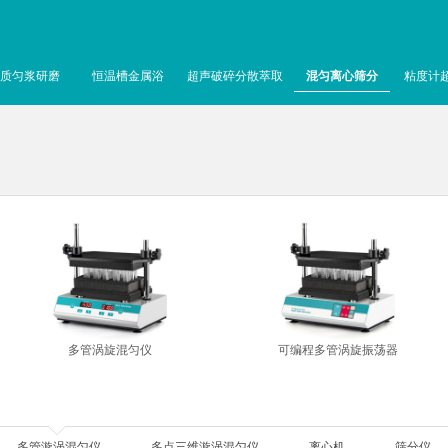
质匀浆研磨
恒温槽金属浴
超声破碎分散萃取
混匀离心筛分
粘度计
多管涡旋混匀仪
可编程多管涡旋振荡器
多管漩涡混匀仪
多点三维漩涡混匀仪
离心机
筛分仪