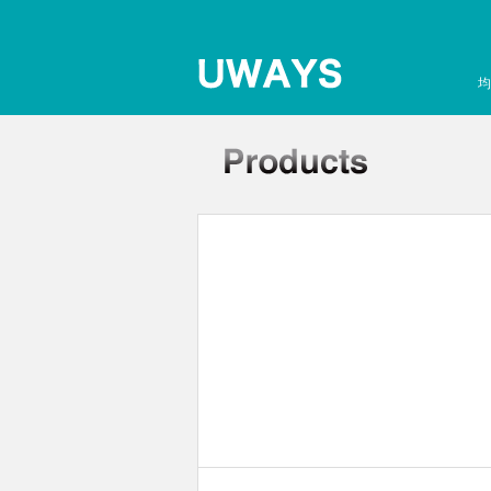
均
孔板离心机