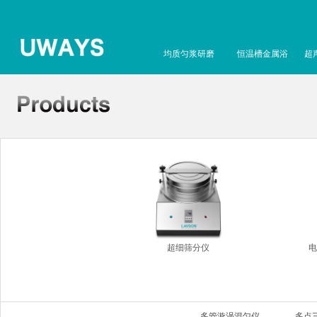
均质匀浆研磨
恒温槽金属浴
超
超细筛分仪
电
多管漩涡混匀仪
多点